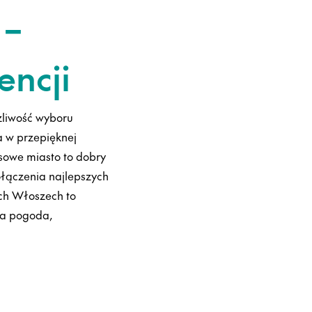
 –
encji
żliwość wyboru
a w przepięknej
nsowe miasto to dobry
ołączenia najlepszych
ch Włoszech to
zna pogoda,