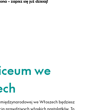
na – zapisz się już dzisiaj!
liceum we
ech
y międzynarodowej we Włoszech będziesz
a prawdziwych włoskich nastolatków. To