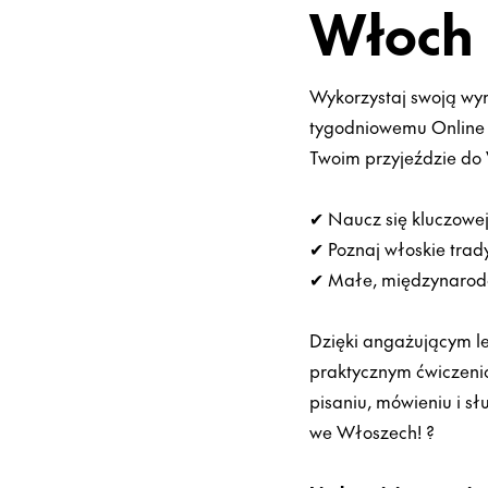
Włoch 
Wykorzystaj swoją wy
tygodniowemu Online I
Twoim przyjeździe do
✔︎ Naucz się kluczowe
✔︎ Poznaj włoskie trad
✔︎ Małe, międzynaro
Dzięki angażującym l
praktycznym ćwiczeni
pisaniu, mówieniu i sł
we Włoszech! ?