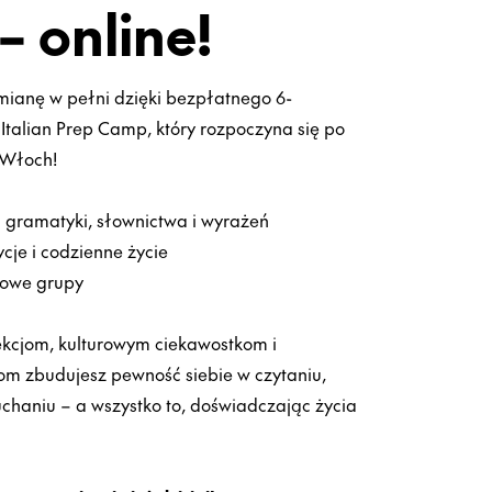
– online!
mianę w pełni dzięki bezpłatnego 6-
talian Prep Camp, który rozpoczyna się po
 Włoch!
j gramatyki, słownictwa i wyrażeń
ycje i codzienne życie
dowe grupy
ekcjom, kulturowym ciekawostkom i
om zbudujesz pewność siebie w czytaniu,
uchaniu – a wszystko to, doświadczając życia