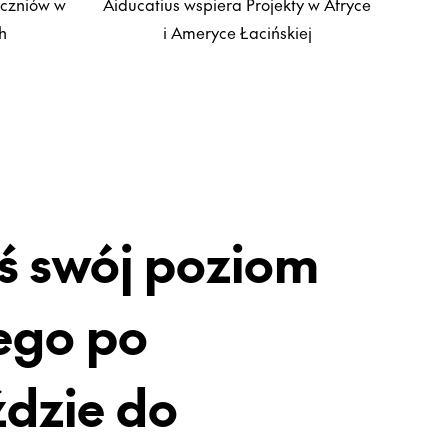
uczniów w
Aiducatius wspiera Projekty w Afryce
h
i Ameryce Łacińskiej
ś swój poziom
ego po
ździe do