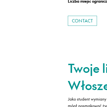
Liczba miejsc ograniczo
CONTACT
Twoje 
Włosz
Jako student wymian
mógł posmakować życi