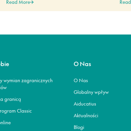
Read More
Read
ebie
O Nas
y wymian zagranicznych
O Nas
iów
Globalny wpływ
za granicą
Aiducatius
rogram Classic
Aktualności
nline
Blogi