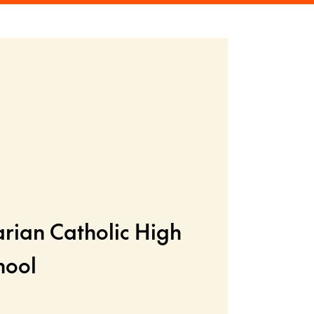
rian Catholic High
hool