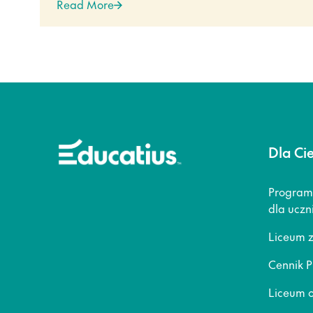
Read More
Dla Ci
Program
dla uczn
Liceum 
Cennik P
Liceum o