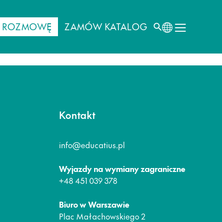
J ROZMOWĘ
ZAMÓW KATALOG
Kontakt
info@educatius.pl
Wyjazdy na wymiany zagraniczne
+48 451 039 378
Biuro w Warszawie
Plac Małachowskiego 2