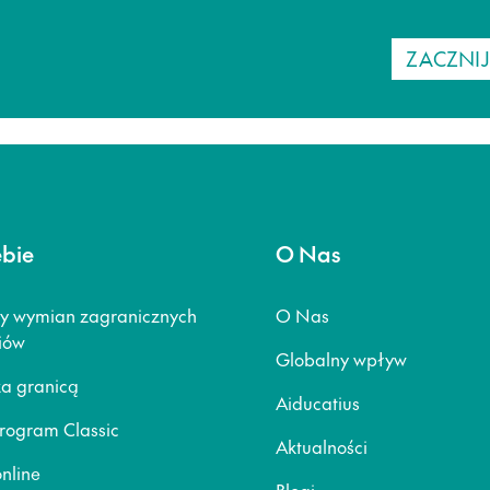
ZACZNI
ebie
O Nas
y wymian zagranicznych
O Nas
iów
Globalny wpływ
za granicą
Aiducatius
rogram Classic
Aktualności
nline